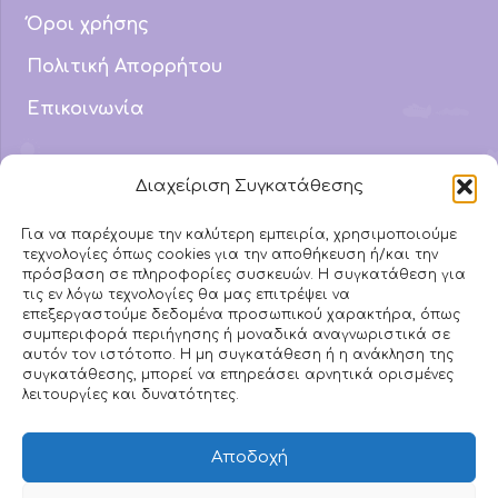
Όροι χρήσης
Πολιτική Απορρήτου
Επικοινωνία
Email Address
Διαχείριση Συγκατάθεσης
info@mydyslexic.com
Για να παρέχουμε την καλύτερη εμπειρία, χρησιμοποιούμε
τεχνολογίες όπως cookies για την αποθήκευση ή/και την
Τηλέφωνο
πρόσβαση σε πληροφορίες συσκευών. Η συγκατάθεση για
693 742 3882
τις εν λόγω τεχνολογίες θα μας επιτρέψει να
επεξεργαστούμε δεδομένα προσωπικού χαρακτήρα, όπως
συμπεριφορά περιήγησης ή μοναδικά αναγνωριστικά σε
αυτόν τον ιστότοπο. Η μη συγκατάθεση ή η ανάκληση της
Ακολουθήστε μας στα
συγκατάθεσης, μπορεί να επηρεάσει αρνητικά ορισμένες
λειτουργίες και δυνατότητες.
Social
Αποδοχή