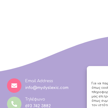
Email Address
Για να πα
info@mydyslexic.com
όπως cook
πληροφορί
μας επιτ
Τηλέφωνο
όπως συμ
τον ιστότ
693 742 3882