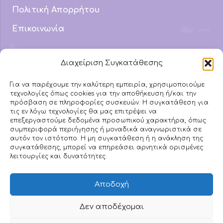
Πολιτική Απορρήτου
Επικοινωνία
Email Address
Διαχείριση Συγκατάθεσης
info@mydyslexic.com
Για να παρέχουμε την καλύτερη εμπειρία, χρησιμοποιούμε
τεχνολογίες όπως cookies για την αποθήκευση ή/και την
Τηλέφωνο
πρόσβαση σε πληροφορίες συσκευών. Η συγκατάθεση για
693 742 3882
τις εν λόγω τεχνολογίες θα μας επιτρέψει να
επεξεργαστούμε δεδομένα προσωπικού χαρακτήρα, όπως
συμπεριφορά περιήγησης ή μοναδικά αναγνωριστικά σε
αυτόν τον ιστότοπο. Η μη συγκατάθεση ή η ανάκληση της
Ακολουθήστε μας στα
συγκατάθεσης, μπορεί να επηρεάσει αρνητικά ορισμένες
λειτουργίες και δυνατότητες.
Social
Αποδοχή
Δεν αποδέχομαι