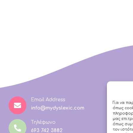
Email Address
Για να πα
info@mydyslexic.com
όπως cook
πληροφορί
μας επιτ
Τηλέφωνο
όπως συμ
τον ιστότ
693 742 3882