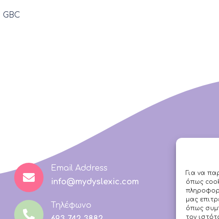
, GBC
Email Address
Για να πα
info@mydyslexic.com
όπως cook
πληροφορί
μας επιτ
Τηλέφωνο
όπως συμ
τον ιστότ