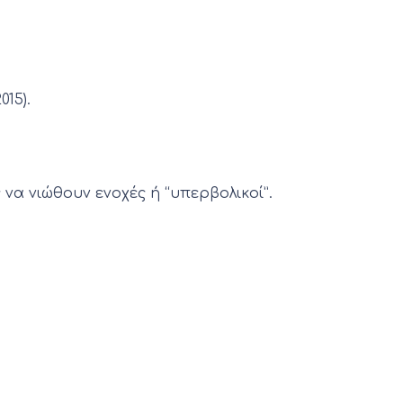
15).
α νιώθουν ενοχές ή “υπερβολικοί”.