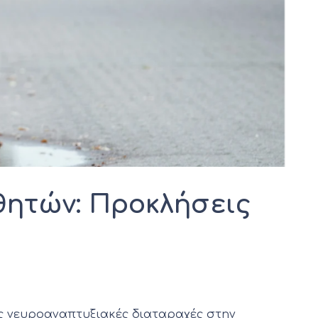
θητών: Προκλήσεις
νές νευροαναπτυξιακές διαταραχές στην