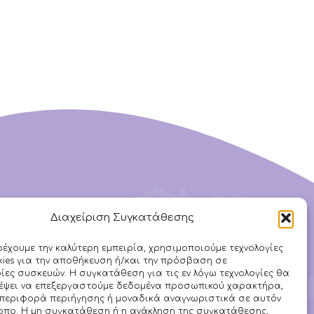
Διαχείριση Συγκατάθεσης
Ακολουθήστε μας στα
ρέχουμε την καλύτερη εμπειρία, χρησιμοποιούμε τεχνολογίες
ies για την αποθήκευση ή/και την πρόσβαση σε
Social
ες συσκευών. Η συγκατάθεση για τις εν λόγω τεχνολογίες θα
ρέψει να επεξεργαστούμε δεδομένα προσωπικού χαρακτήρα,
περιφορά περιήγησης ή μοναδικά αναγνωριστικά σε αυτόν
οπο. Η μη συγκατάθεση ή η ανάκληση της συγκατάθεσης,