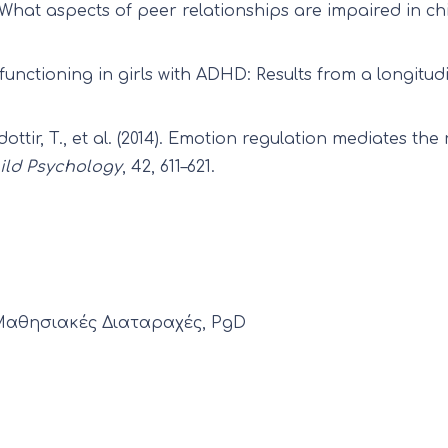
05). What aspects of peer relationships are impaired in 
eer functioning in girls with ADHD: Results from a longitu
dottir, T., et al. (2014). Emotion regulation mediates 
ild Psychology
, 42, 611–621.
 Μαθησιακές Διαταραχές, PgD