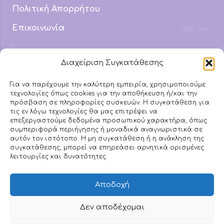
Πολιτική Απορρήτου
Επικοινωνία
Email Address
Διαχείριση Συγκατάθεσης
info@mydyslexic.com
Για να παρέχουμε την καλύτερη εμπειρία, χρησιμοποιούμε
τεχνολογίες όπως cookies για την αποθήκευση ή/και την
Τηλέφωνο
πρόσβαση σε πληροφορίες συσκευών. Η συγκατάθεση για
693 742 3882
τις εν λόγω τεχνολογίες θα μας επιτρέψει να
επεξεργαστούμε δεδομένα προσωπικού χαρακτήρα, όπως
συμπεριφορά περιήγησης ή μοναδικά αναγνωριστικά σε
αυτόν τον ιστότοπο. Η μη συγκατάθεση ή η ανάκληση της
Ακολουθήστε μας στα
συγκατάθεσης, μπορεί να επηρεάσει αρνητικά ορισμένες
λειτουργίες και δυνατότητες.
Social
Αποδοχή
Δεν αποδέχομαι