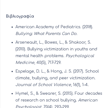
Βιβλιογραφία
American Academy of Pediatrics. (2018).
Bullying: What Parents Can Do
.
Arseneault, L., Bowes, L., & Shakoor, S.
(2010). Bullying victimization in youths and
mental health problems.
Psychological
Medicine
, 40(5), 717–729.
Espelage, D. L., & Hong, J. S. (2017). School
climate, bullying, and peer victimization.
Journal of School Violence
, 16(1), 1–4.
Hymel, S., & Swearer, S. (2015). Four decades
of research on school bullying.
American
Psychologist
, 70(4), 293–299.