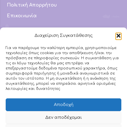
Πολιτική Απορρήτου
Επικοινωνία
Email Address
Διαχείριση Συγκατάθεσης
info@mydyslexic.com
Για να παρέχουμε την καλύτερη εμπειρία, χρησιμοποιούμε
τεχνολογίες όπως cookies για την αποθήκευση ή/και την
Τηλέφωνο
πρόσβαση σε πληροφορίες συσκευών. Η συγκατάθεση για
693 742 3882
τις εν λόγω τεχνολογίες θα μας επιτρέψει να
επεξεργαστούμε δεδομένα προσωπικού χαρακτήρα, όπως
συμπεριφορά περιήγησης ή μοναδικά αναγνωριστικά σε
αυτόν τον ιστότοπο. Η μη συγκατάθεση ή η ανάκληση της
Ακολουθήστε μας στα
συγκατάθεσης, μπορεί να επηρεάσει αρνητικά ορισμένες
λειτουργίες και δυνατότητες.
Social
Αποδοχή
Δεν αποδέχομαι