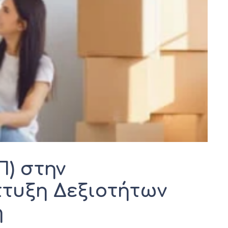
Π) στην
πτυξη Δεξιοτήτων
ή