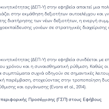
κινητικότητας (ΔΕΠ-Υ) στην εφηβεία απαιτεί μια πο
ζει στην εκμάθηση δεξιοτήτων αυτοελέγχου και γνωσ
της διατήρησης των νέων δεξιοτήτων, η ενεργή συμμ
υχοεκπαίδευσης γονέων σε στρατηγικές διαχείριση
ινητικότητας (ΔΕΠ-Υ) στην εφηβεία συνδέεται με επί
η του χρόνου και η συναισθηματική ρύθμιση. Καθώς ο
α συμπτώματα συχνά οδηγούν σε σημαντικές λειτου
τική παρέμβαση, στοχεύοντας στην τροποποίηση δ
ισης και οργάνωσης (Evans et al., 2014).
μπεριφορικής Προσέγγισης (ΓΣΠ) στους Εφήβους