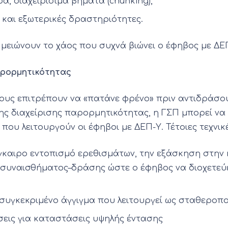
, διαχειρίσιμα βήματα (chunking),
 και εξωτερικές δραστηριότητες.
ι μειώνουν το χάος που συχνά βιώνει ο έφηβος με ΔΕ
αρορμητικότητας
τους επιτρέπουν να «πατάνε φρένο» πριν αντιδράσο
ης διαχείρισης παρορμητικότητας, η ΓΣΠ μπορεί να 
που λειτουργούν οι έφηβοι με ΔΕΠ-Υ. Τέτοιες τεχνι
έγκαιρο εντοπισμό ερεθισμάτων, την εξάσκηση στην
ση συναισθήματος–δράσης ώστε ο έφηβος να διοχετεύε
συγκεκριμένο άγγιγμα που λειτουργεί ως σταθεροπο
σεις για καταστάσεις υψηλής έντασης