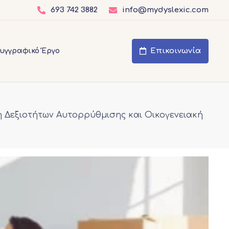
693 742 3882
info@mydyslexic.com
Επικοινωνία
υγγραφικό Έργο
η Δεξιοτήτων Αυτορρύθμισης και Οικογενειακή