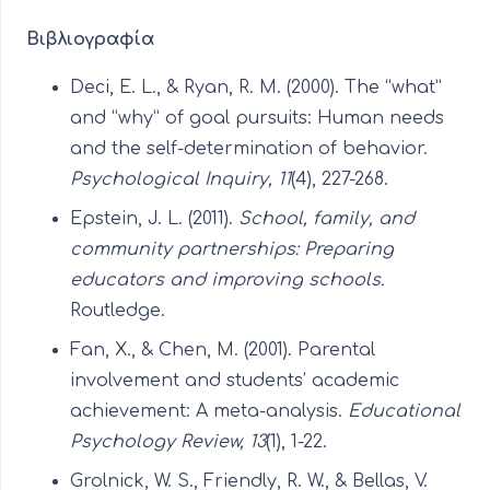
Βιβλιογραφία
Deci, E. L., & Ryan, R. M. (2000). The “what”
and “why” of goal pursuits: Human needs
and the self-determination of behavior.
Psychological Inquiry, 11
(4), 227-268.
Epstein, J. L. (2011).
School, family, and
community partnerships: Preparing
educators and improving schools.
Routledge.
Fan, X., & Chen, M. (2001). Parental
involvement and students’ academic
achievement: A meta-analysis.
Educational
Psychology Review, 13
(1), 1-22.
Grolnick, W. S., Friendly, R. W., & Bellas, V.